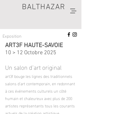
BALTHAZAR
Exposition
artiste
ART3F HAUTE-SAVOIE
peintre
10 > 12 Octobre 2025
Un salon d’art original
art3f bouge les lignes des traditionnels
salons d’art contemporain, en redonnant
à ces événements culturels un côté
humain et chaleureux avec plus de 200
artistes représentants tous les courants
actuels de la création artistique