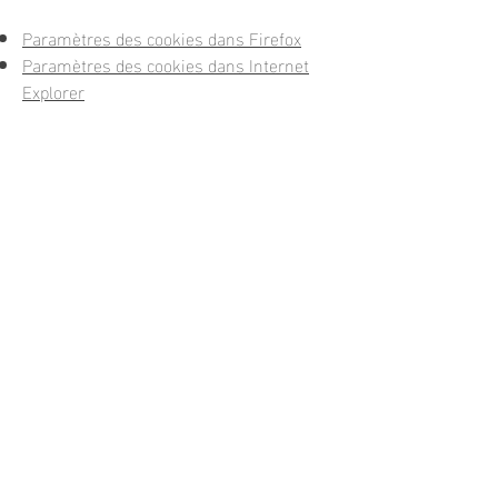
Paramètres des cookies dans Firefox
Paramètres des cookies dans Internet
Explorer
Paramètres des cookies dans Google
Chrome
Paramètres des cookies dans Safari
(OS X)
Paramètres des cookies dans Safari
(iOS)
Paramètres des cookies dans Android
Pour refuser et empêcher que vos
données soient utilisées par Google
Analytics sur tous les sites web,
consultez les instructions
suivantes :
https://tools.google.com/dlpa
ge/gaoptout?hl=fr
.